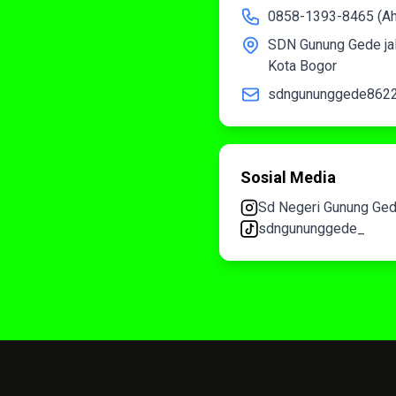
0858-1393-8465 (A
SDN Gunung Gede jal
Kota Bogor
sdngununggede862
Sosial Media
Sd Negeri Gunung Ge
sdngununggede_