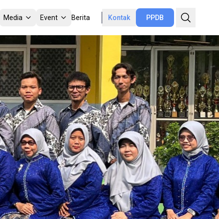
Media
Event
Berita
Kontak
PPDB