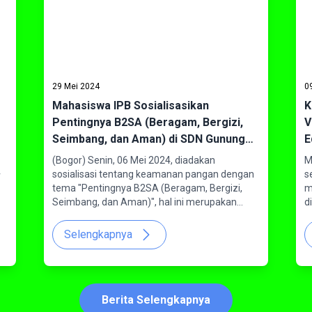
29 Mei 2024
0
Mahasiswa IPB Sosialisasikan
K
Pentingnya B2SA (Beragam, Bergizi,
V
Seimbang, dan Aman) di SDN Gunung
E
Gede, Kota Bogor
(Bogor) Senin, 06 Mei 2024, diadakan
M
sosialisasi tentang keamanan pangan dengan
s
r
tema "Pentingnya B2SA (Beragam, Bergizi,
m
Seimbang, dan Aman)", hal ini merupakan
d
momen dimana mahasiswa Supervisor
B
Jaminan Mutu Pangan (SJMP) Sekolah Vokasi
r
Selengkapnya
IPB dapat membantu pengembangan siswa di
(
Kota Bogor khususnya di SD Negeri Gunung
d
Gede. Kegiatan ini dilakukan untuk
t
memberikan wawasan dan mengembangkan
V
Berita Selengkapnya
perbaikan pada beberapa aspek jenis
d