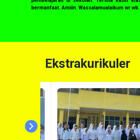
pembelajaran di sekolah. Terima kasih at
bermanfaat. Amiiin. Wassalamualaikum wr.wb.
Ekstrakurikuler
Next
Previous