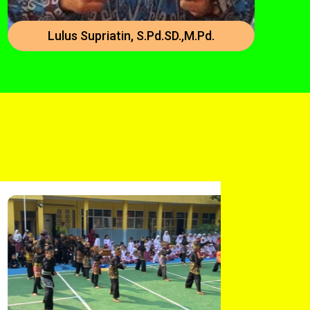
Lulus Supriatin, S.Pd.SD.,M.Pd.