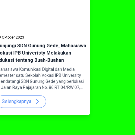
9 Oktober 2023
unjungi SDN Gunung Gede, Mahasiswa
okasi IPB Univeristy Melakukan
dukasi tentang Buah-Buahan
ahasiswa Komunikasi Digital dan Media
emester satu Sekolah Vokasi IPB University
endatangi SDN Gunung Gede yang berlokasi
i Jalan Raya Pajajaran No. 86 RT 04/RW 07,
antarjati, Kecamatan Bogor Utara dalam
angka sosialisasi buah-buahan pada Kamis
Selengkapnya
5/10/2023).Sosialisasi atau sharing session ini
ilakukan dalam rangka pemenuhan nilai ujian
engah semester mahasiswa. Kunjungan
ondnews, selaku kelompok mahasiswa yang
atang sebagai pembicara mendapat