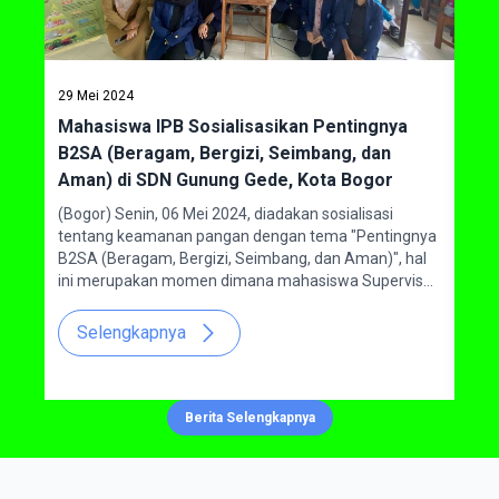
29 Mei 2024
09 O
Mahasiswa IPB Sosialisasikan Pentingnya
Kun
B2SA (Beragam, Bergizi, Seimbang, dan
Vok
udi
Aman) di SDN Gunung Gede, Kota Bogor
ten
nung
(Bogor) Senin, 06 Mei 2024, diadakan sosialisasi
Maha
tentang keamanan pangan dengan tema "Pentingnya
satu
B2SA (Beragam, Bergizi, Seimbang, dan Aman)", hal
Gunu
ini merupakan momen dimana mahasiswa Supervisor
No. 
Jaminan Mutu Pangan (SJMP) Sekolah Vokasi IPB
Utar
dapat membantu pengembangan siswa di Kota Bogor
Kami
Selengkapnya
S
khususnya di SD Negeri Gunung Gede. Kegiatan ini
dila
dilakukan untuk memberikan wawasan dan
sem
mengembangkan perbaikan pada beberapa aspek
kel
jenis makanan yang dibutuhkan untuk membantu
mend
Berita Selengkapnya
meningkatkan kesadaran akan pentingnya konsumsi
pagi
pangan yang beragam, bergizi, seimbang, dan aman
untuk para siswa.