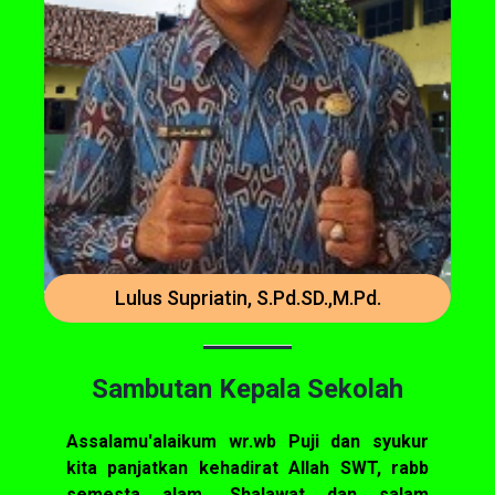
Lulus Supriatin, S.Pd.SD.,M.Pd.
Sambutan Kepala Sekolah
Assalamu'alaikum wr.wb Puji dan syukur
kita panjatkan kehadirat Allah SWT, rabb
semesta alam. Shalawat dan salam