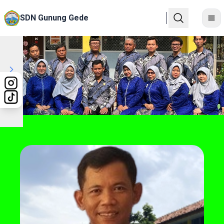
SDN Gunung Gede
Previous
Next