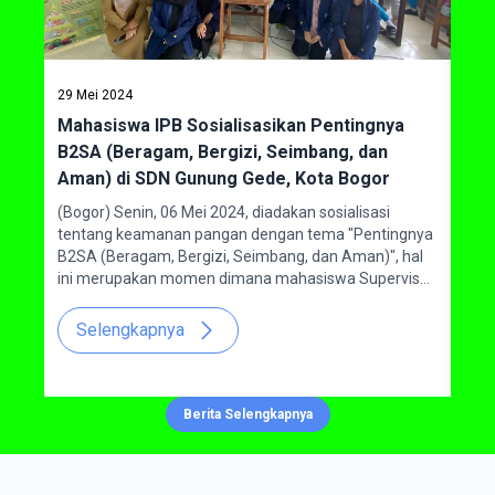
29 Mei 2024
09 O
Mahasiswa IPB Sosialisasikan Pentingnya
Kun
B2SA (Beragam, Bergizi, Seimbang, dan
Vok
udi
Aman) di SDN Gunung Gede, Kota Bogor
ten
nung
(Bogor) Senin, 06 Mei 2024, diadakan sosialisasi
Maha
tentang keamanan pangan dengan tema "Pentingnya
satu
B2SA (Beragam, Bergizi, Seimbang, dan Aman)", hal
Gunu
ini merupakan momen dimana mahasiswa Supervisor
No. 
Jaminan Mutu Pangan (SJMP) Sekolah Vokasi IPB
Utar
dapat membantu pengembangan siswa di Kota Bogor
Kami
Selengkapnya
S
khususnya di SD Negeri Gunung Gede. Kegiatan ini
dila
dilakukan untuk memberikan wawasan dan
sem
mengembangkan perbaikan pada beberapa aspek
kel
jenis makanan yang dibutuhkan untuk membantu
mend
Berita Selengkapnya
meningkatkan kesadaran akan pentingnya konsumsi
pagi
pangan yang beragam, bergizi, seimbang, dan aman
untuk para siswa.