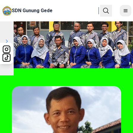
SDN Gunung Gede
Previous
Next