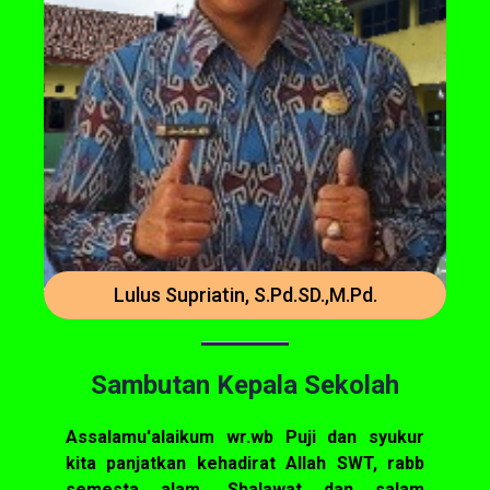
Lulus Supriatin, S.Pd.SD.,M.Pd.
Sambutan Kepala Sekolah
Assalamu'alaikum wr.wb Puji dan syukur
kita panjatkan kehadirat Allah SWT, rabb
semesta alam. Shalawat dan salam