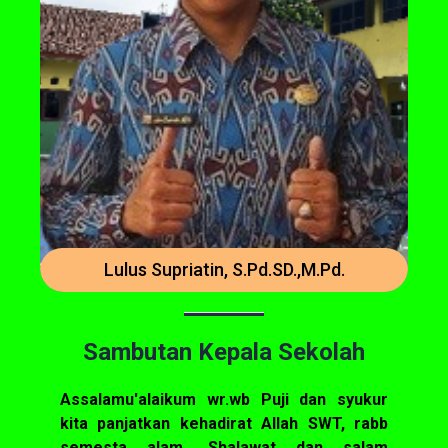
Lulus Supriatin, S.Pd.SD.,M.Pd.
Sambutan Kepala Sekolah
Assalamu'alaikum wr.wb Puji dan syukur
kita panjatkan kehadirat Allah SWT, rabb
semesta alam. Shalawat dan salam