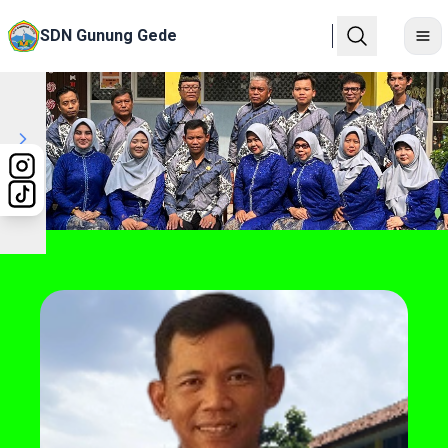
SDN Gunung Gede
Previous
Next