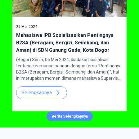
29 Mei 2024
09 O
Mahasiswa IPB Sosialisasikan Pentingnya
Kun
B2SA (Beragam, Bergizi, Seimbang, dan
Vok
udi
Aman) di SDN Gunung Gede, Kota Bogor
ten
nung
(Bogor) Senin, 06 Mei 2024, diadakan sosialisasi
Maha
tentang keamanan pangan dengan tema "Pentingnya
satu
B2SA (Beragam, Bergizi, Seimbang, dan Aman)", hal
Gunu
ini merupakan momen dimana mahasiswa Supervisor
No. 
Jaminan Mutu Pangan (SJMP) Sekolah Vokasi IPB
Utar
dapat membantu pengembangan siswa di Kota Bogor
Kami
Selengkapnya
S
khususnya di SD Negeri Gunung Gede. Kegiatan ini
dila
dilakukan untuk memberikan wawasan dan
sem
mengembangkan perbaikan pada beberapa aspek
kel
jenis makanan yang dibutuhkan untuk membantu
mend
Berita Selengkapnya
meningkatkan kesadaran akan pentingnya konsumsi
pagi
pangan yang beragam, bergizi, seimbang, dan aman
untuk para siswa.