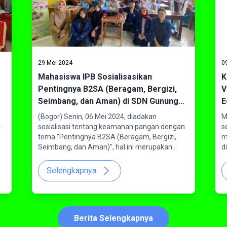
29 Mei 2024
0
Mahasiswa IPB Sosialisasikan
K
Pentingnya B2SA (Beragam, Bergizi,
V
Seimbang, dan Aman) di SDN Gunung
E
Gede, Kota Bogor
(Bogor) Senin, 06 Mei 2024, diadakan
M
sosialisasi tentang keamanan pangan dengan
s
r
tema "Pentingnya B2SA (Beragam, Bergizi,
m
Seimbang, dan Aman)", hal ini merupakan
d
momen dimana mahasiswa Supervisor
B
Jaminan Mutu Pangan (SJMP) Sekolah Vokasi
r
Selengkapnya
IPB dapat membantu pengembangan siswa di
(
Kota Bogor khususnya di SD Negeri Gunung
d
Gede. Kegiatan ini dilakukan untuk
t
memberikan wawasan dan mengembangkan
V
Berita Selengkapnya
perbaikan pada beberapa aspek jenis
d