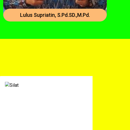
Lulus Supriatin, S.Pd.SD.,M.Pd.