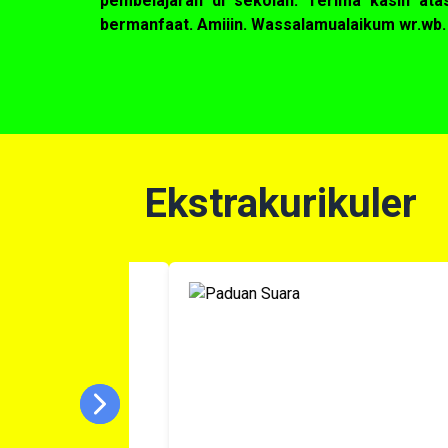
pembelajaran di sekolah. Terima kasih at
bermanfaat. Amiiin. Wassalamualaikum wr.wb.
Ekstrakurikuler
Next
Previous