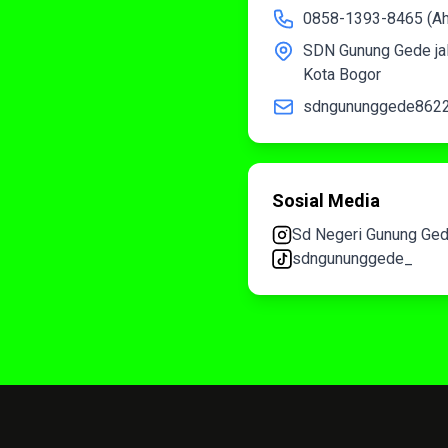
0858-1393-8465 (A
SDN Gunung Gede jal
Kota Bogor
sdngununggede862
Sosial Media
Sd Negeri Gunung Ge
sdngununggede_