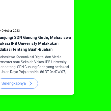
9 Oktober 2023
unjungi SDN Gunung Gede, Mahasiswa
okasi IPB Univeristy Melakukan
dukasi tentang Buah-Buahan
ahasiswa Komunikasi Digital dan Media
emester satu Sekolah Vokasi IPB University
endatangi SDN Gunung Gede yang berlokasi
i Jalan Raya Pajajaran No. 86 RT 04/RW 07,
antarjati, Kecamatan Bogor Utara dalam
angka sosialisasi buah-buahan pada Kamis
Selengkapnya
5/10/2023).Sosialisasi atau sharing session ini
ilakukan dalam rangka pemenuhan nilai ujian
engah semester mahasiswa. Kunjungan
ondnews, selaku kelompok mahasiswa yang
atang sebagai pembicara mendapat