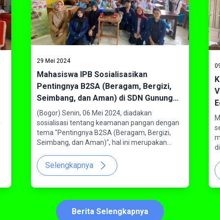
29 Mei 2024
0
Mahasiswa IPB Sosialisasikan
K
Pentingnya B2SA (Beragam, Bergizi,
V
Seimbang, dan Aman) di SDN Gunung
E
Gede, Kota Bogor
(Bogor) Senin, 06 Mei 2024, diadakan
M
sosialisasi tentang keamanan pangan dengan
r
s
tema "Pentingnya B2SA (Beragam, Bergizi,
m
Seimbang, dan Aman)", hal ini merupakan
d
momen dimana mahasiswa Supervisor
B
Jaminan Mutu Pangan (SJMP) Sekolah Vokasi
Selengkapnya
r
IPB dapat membantu pengembangan siswa di
(
Kota Bogor khususnya di SD Negeri Gunung
d
Gede. Kegiatan ini dilakukan untuk
t
memberikan wawasan dan mengembangkan
V
Berita Selengkapnya
perbaikan pada beberapa aspek jenis
d