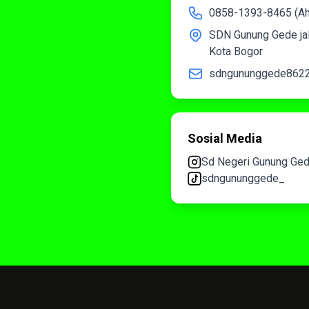
0858-1393-8465 (A
SDN Gunung Gede jal
Kota Bogor
sdngununggede862
Sosial Media
Sd Negeri Gunung Ge
sdngununggede_