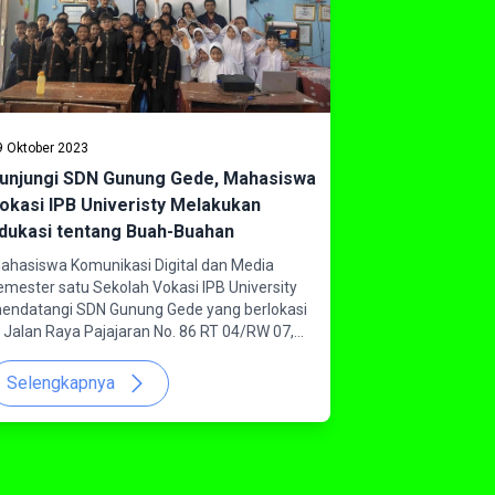
9 Oktober 2023
unjungi SDN Gunung Gede, Mahasiswa
okasi IPB Univeristy Melakukan
dukasi tentang Buah-Buahan
ahasiswa Komunikasi Digital dan Media
emester satu Sekolah Vokasi IPB University
endatangi SDN Gunung Gede yang berlokasi
i Jalan Raya Pajajaran No. 86 RT 04/RW 07,
antarjati, Kecamatan Bogor Utara dalam
angka sosialisasi buah-buahan pada Kamis
Selengkapnya
5/10/2023).Sosialisasi atau sharing session ini
ilakukan dalam rangka pemenuhan nilai ujian
engah semester mahasiswa. Kunjungan
ondnews, selaku kelompok mahasiswa yang
atang sebagai pembicara mendapat