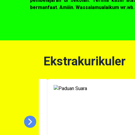
pembelajaran di sekolah. Terima kasih at
bermanfaat. Amiiin. Wassalamualaikum wr.wb.
Ekstrakurikuler
Next
Previous