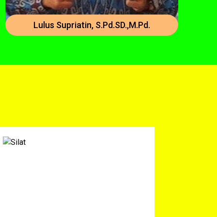
Lulus Supriatin, S.Pd.SD.,M.Pd.