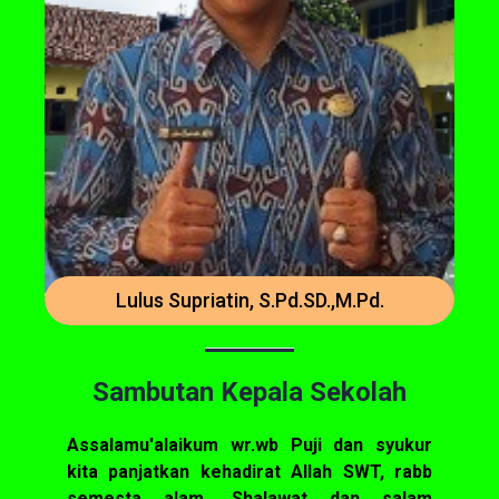
Lulus Supriatin, S.Pd.SD.,M.Pd.
Sambutan Kepala Sekolah
Assalamu'alaikum wr.wb Puji dan syukur
kita panjatkan kehadirat Allah SWT, rabb
semesta alam. Shalawat dan salam