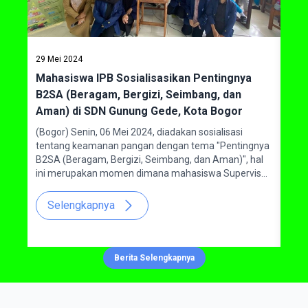
29 Mei 2024
09 O
Mahasiswa IPB Sosialisasikan Pentingnya
Kun
B2SA (Beragam, Bergizi, Seimbang, dan
Vok
udi
Aman) di SDN Gunung Gede, Kota Bogor
ten
nung
(Bogor) Senin, 06 Mei 2024, diadakan sosialisasi
Maha
tentang keamanan pangan dengan tema "Pentingnya
satu
B2SA (Beragam, Bergizi, Seimbang, dan Aman)", hal
Gunu
ini merupakan momen dimana mahasiswa Supervisor
No. 
Jaminan Mutu Pangan (SJMP) Sekolah Vokasi IPB
Utar
dapat membantu pengembangan siswa di Kota Bogor
Kami
Selengkapnya
S
khususnya di SD Negeri Gunung Gede. Kegiatan ini
dila
dilakukan untuk memberikan wawasan dan
sem
mengembangkan perbaikan pada beberapa aspek
kel
jenis makanan yang dibutuhkan untuk membantu
mend
Berita Selengkapnya
meningkatkan kesadaran akan pentingnya konsumsi
pagi
pangan yang beragam, bergizi, seimbang, dan aman
untuk para siswa.