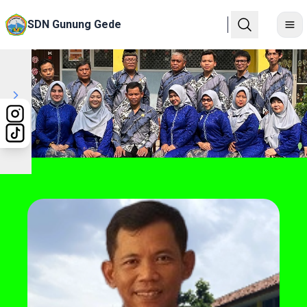
SDN Gunung Gede
Previous
Next